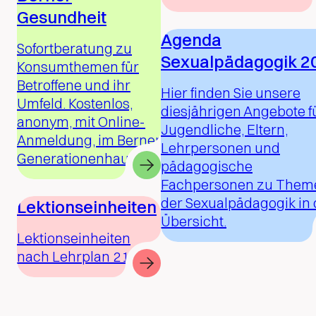
Gesundheit
Agenda
Sofortberatung zu
Sexualpädagogik 2
Konsumthemen für
Betroffene und ihr
Hier finden Sie unsere
Umfeld. Kostenlos,
diesjährigen Angebote f
anonym, mit Online-
Jugendliche, Eltern,
Anmeldung, im Berner
Lehrpersonen und
Generationenhaus.
pädagogische
Fachpersonen zu Them
der Sexualpädagogik in 
Lektionseinheiten
Übersicht.
Lektionseinheiten
nach Lehrplan 21