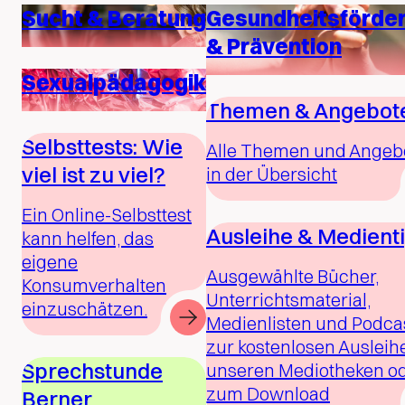
Sucht & Beratung
Gesundheitsförde
& Prävention
Sexualpädagogik
Themen & Angebot
Selbsttests: Wie
Alle Themen und Angeb
viel ist zu viel?
in der Übersicht
Ein Online-Selbsttest
Ausleihe & Medient
kann helfen, das
eigene
Ausgewählte Bücher,
Konsumverhalten
Unterrichtsmaterial,
einzuschätzen.
Medienlisten und Podca
zur kostenlosen Ausleihe
Sprechstunde
unseren Mediotheken o
zum Download
Berner