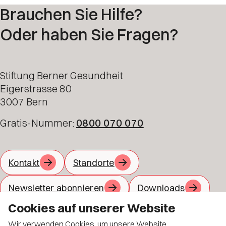
Brauchen Sie Hilfe?
Oder haben Sie Fragen?
Stiftung Berner Gesundheit
Eigerstrasse 80
3007 Bern
Gratis-Nummer:
0800 070 070
Kontakt
Standorte
Newsletter abonnieren
Downloads
Cookies auf unserer Website
Jobs
Material bestellen
Wir verwenden Cookies, um unsere Website