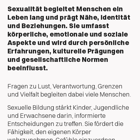
Sexualität begleitet Menschen ein
Leben lang und prägt Nähe, Identität
und Beziehungen. Sie umfasst
körperliche, emotionale und soziale
Aspekte und wird durch persönliche
Erfahrungen, kulturelle Prägungen
und gesellschaftliche Normen
beeinflusst.
Fragen zu Lust, Verantwortung, Grenzen
und Vielfalt begleiten dabei viele Menschen.
Sexuelle Bildung stärkt Kinder, Jugendliche
und Erwachsene darin, informierte
Entscheidungen zu treffen. Sie fördert die
Fähigkeit, den eigenen Körper
wahrzunehmen, Gefühle einzuordnen,