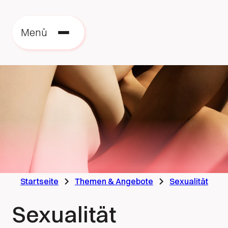
Zu
zu
Menü
St
Startseite
Themen & Angebote
Sexualität
Sexualität