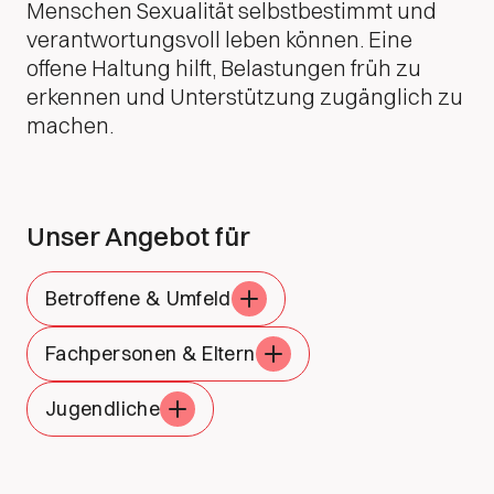
Menschen Sexualität selbstbestimmt und
verantwortungsvoll leben können. Eine
offene Haltung hilft, Belastungen früh zu
erkennen und Unterstützung zugänglich zu
machen.
Unser Angebot für
Betroffene & Umfeld
Fachpersonen & Eltern
Jugendliche