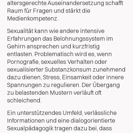
altersgerechte Auseinandersetzung schafft
Raum für Fragen und stärkt die
Medienkompetenz.
Sexualität kann wie andere intensive
Erfahrungen das Belohnungssystem im
Gehirn ansprechen und kurzfristig
entlasten. Problematisch wird es, wenn
Pornografie, sexuelles Verhalten oder
sexualisierter Substanzkonsum zunehmend
dazu dienen, Stress, Einsamkeit oder innere
Spannungen zu regulieren. Der Übergang
zu belastenden Mustern verläuft oft
schleichend.
Ein unterstützendes Umfeld, verlässliche
Informationen und eine dialogorientierte
Sexualpädagogik tragen dazu bei, dass