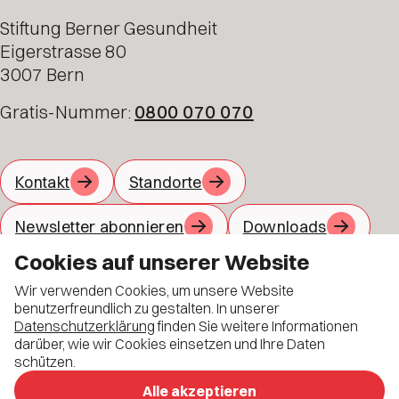
Stiftung Berner Gesundheit
Eigerstrasse 80
3007 Bern
Gratis-Nummer:
0800 070 070
Kontakt
Standorte
Newsletter abonnieren
Downloads
Cookies auf unserer Website
Jobs
Material bestellen
Wir verwenden Cookies, um unsere Website
Allgemeine Geschäftsbedingungen
benutzerfreundlich zu gestalten. In unserer
Datenschutzerklärung
finden Sie weitere Informationen
Datenschutz
darüber, wie wir Cookies einsetzen und Ihre Daten
schützen.
Impressum
Alle akzeptieren