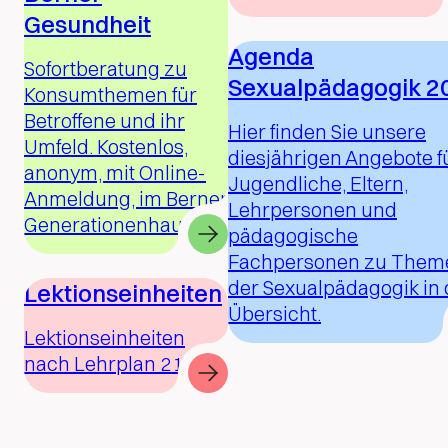
Gesundheit
Agenda
Sofortberatung zu
Sexualpädagogik 2
Konsumthemen für
Betroffene und ihr
Hier finden Sie unsere
Umfeld. Kostenlos,
diesjährigen Angebote f
anonym, mit Online-
Jugendliche, Eltern,
Anmeldung, im Berner
Lehrpersonen und
Generationenhaus.
pädagogische
Fachpersonen zu Them
der Sexualpädagogik in 
Lektionseinheiten
Übersicht.
Lektionseinheiten
nach Lehrplan 21