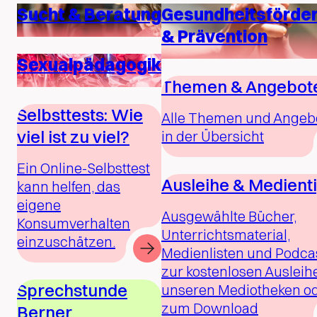
Sucht & Beratung
Gesundheitsförde
& Prävention
Sexualpädagogik
Themen & Angebot
Selbsttests: Wie
Alle Themen und Angeb
viel ist zu viel?
in der Übersicht
Ein Online-Selbsttest
Ausleihe & Medient
kann helfen, das
eigene
Ausgewählte Bücher,
Konsumverhalten
Unterrichtsmaterial,
einzuschätzen.
Medienlisten und Podca
zur kostenlosen Ausleihe
Sprechstunde
unseren Mediotheken o
zum Download
Berner