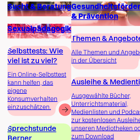
Sucht & Beratung
Gesundheitsförde
& Prävention
Sexualpädagogik
Themen & Angebot
Selbsttests: Wie
Alle Themen und Angeb
viel ist zu viel?
in der Übersicht
Ein Online-Selbsttest
Ausleihe & Medient
kann helfen, das
eigene
Ausgewählte Bücher,
Konsumverhalten
Unterrichtsmaterial,
einzuschätzen.
Medienlisten und Podca
zur kostenlosen Ausleihe
Sprechstunde
unseren Mediotheken o
zum Download
Berner