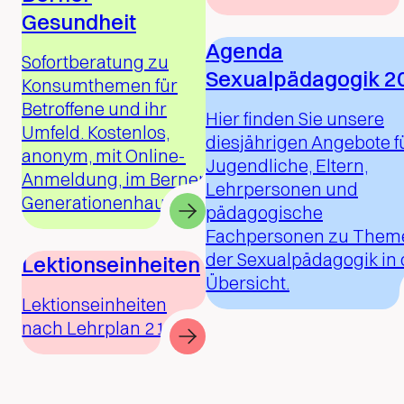
Gesundheit
Agenda
Sofortberatung zu
Sexualpädagogik 2
Konsumthemen für
Betroffene und ihr
Hier finden Sie unsere
Umfeld. Kostenlos,
diesjährigen Angebote f
anonym, mit Online-
Jugendliche, Eltern,
Anmeldung, im Berner
Lehrpersonen und
Generationenhaus.
pädagogische
Fachpersonen zu Them
der Sexualpädagogik in 
Lektionseinheiten
Übersicht.
Lektionseinheiten
nach Lehrplan 21