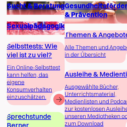
Sucht & Beratung
Gesundheitsförde
& Prävention
Sexualpädagogik
Themen & Angebot
Selbsttests: Wie
Alle Themen und Angeb
viel ist zu viel?
in der Übersicht
Ein Online-Selbsttest
Ausleihe & Medient
kann helfen, das
eigene
Ausgewählte Bücher,
Konsumverhalten
Unterrichtsmaterial,
einzuschätzen.
Medienlisten und Podca
zur kostenlosen Ausleihe
Sprechstunde
unseren Mediotheken o
zum Download
Berner