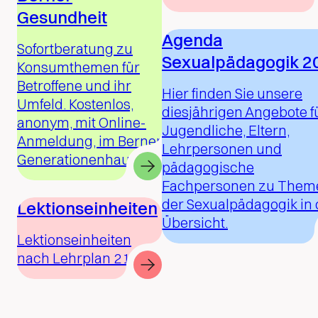
Gesundheit
Agenda
Sofortberatung zu
Sexualpädagogik 2
Konsumthemen für
Betroffene und ihr
Hier finden Sie unsere
Umfeld. Kostenlos,
diesjährigen Angebote f
anonym, mit Online-
Jugendliche, Eltern,
Anmeldung, im Berner
Lehrpersonen und
Generationenhaus.
pädagogische
Fachpersonen zu Them
der Sexualpädagogik in 
Lektionseinheiten
Übersicht.
Lektionseinheiten
nach Lehrplan 21