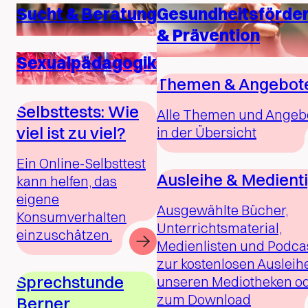
Sucht & Beratung
Gesundheitsförde
& Prävention
Sexualpädagogik
Themen & Angebot
Selbsttests: Wie
Alle Themen und Angeb
viel ist zu viel?
in der Übersicht
Ein Online-Selbsttest
Ausleihe & Medient
kann helfen, das
eigene
Ausgewählte Bücher,
Konsumverhalten
Unterrichtsmaterial,
einzuschätzen.
Medienlisten und Podca
zur kostenlosen Ausleihe
Sprechstunde
unseren Mediotheken o
zum Download
Berner