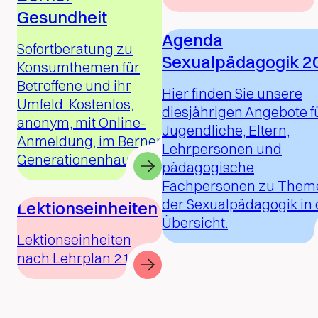
Gesundheit
Agenda
Sofortberatung zu
Sexualpädagogik 2
Konsumthemen für
Betroffene und ihr
Hier finden Sie unsere
Umfeld. Kostenlos,
diesjährigen Angebote f
anonym, mit Online-
Jugendliche, Eltern,
Anmeldung, im Berner
Lehrpersonen und
Generationenhaus.
pädagogische
Fachpersonen zu Them
der Sexualpädagogik in 
Lektionseinheiten
Übersicht.
Lektionseinheiten
nach Lehrplan 21