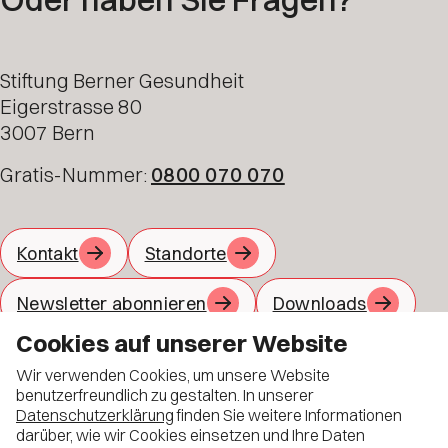
Stiftung Berner Gesundheit
Eigerstrasse 80
3007 Bern
Gratis-Nummer:
0800 070 070
Kontakt
Standorte
Newsletter abonnieren
Downloads
Cookies auf unserer Website
Jobs
Material bestellen
Wir verwenden Cookies, um unsere Website
Allgemeine Geschäftsbedingungen
benutzerfreundlich zu gestalten. In unserer
Datenschutzerklärung
finden Sie weitere Informationen
Datenschutz
darüber, wie wir Cookies einsetzen und Ihre Daten