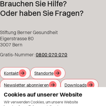
Brauchen Sie Hilfe?
Oder haben Sie Fragen?
Stiftung Berner Gesundheit
Eigerstrasse 80
3007 Bern
Gratis-Nummer:
0800 070 070
Kontakt
Standorte
Newsletter abonnieren
Downloads
Cookies auf unserer Website
Jobs
Material bestellen
Wir verwenden Cookies, um unsere Website
Allgemeine Geschäftsbedingungen