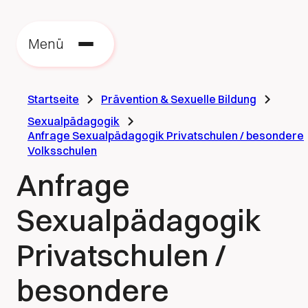
Zu
zu
Menü
St
Startseite
Prävention & Sexuelle Bildung
Sexualpädagogik
Anfrage Sexualpädagogik Privatschulen / besondere
Volksschulen
Anfrage
Sexualpädagogik
Privatschulen /
besondere