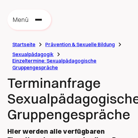
Z
z
Menü
S
Startseite
Prävention & Sexuelle Bildung
Sexualpädagogik
Einzeltermine: Sexualpädagogische
Gruppengespräche
Terminanfrage
Sexualpädagogisch
Gruppengespräche
Hier werden alle verfügbaren