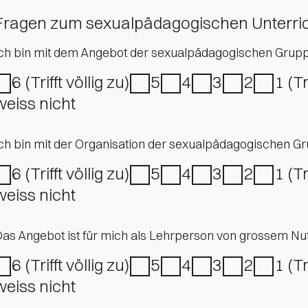
Fragen zum sexualpädagogischen Unterri
ch bin mit dem Angebot der sexualpädagogischen Grup
6 (Trifft völlig zu)
5
4
3
2
1 (T
weiss nicht
ch bin mit der Organisation der sexualpädagogischen G
6 (Trifft völlig zu)
5
4
3
2
1 (T
weiss nicht
as Angebot ist für mich als Lehrperson von grossem Nu
6 (Trifft völlig zu)
5
4
3
2
1 (T
weiss nicht