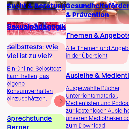
Sucht & Beratung
Gesundheitsförde
& Prävention
Sexualpädagogik
Themen & Angebot
Selbsttests: Wie
Alle Themen und Angeb
viel ist zu viel?
in der Übersicht
Ein Online-Selbsttest
Ausleihe & Medient
kann helfen, das
eigene
Ausgewählte Bücher,
Konsumverhalten
Unterrichtsmaterial,
einzuschätzen.
Medienlisten und Podca
zur kostenlosen Ausleihe
Sprechstunde
unseren Mediotheken o
zum Download
Berner