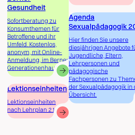
Gesundheit
Agenda
Sofortberatung zu
Sexualpädagogik 2
Konsumthemen für
Betroffene und ihr
Hier finden Sie unsere
Umfeld. Kostenlos,
diesjährigen Angebote f
anonym, mit Online-
Jugendliche, Eltern,
Anmeldung, im Berner
Lehrpersonen und
Generationenhaus.
pädagogische
Fachpersonen zu Them
der Sexualpädagogik in 
Lektionseinheiten
Übersicht.
Lektionseinheiten
nach Lehrplan 21