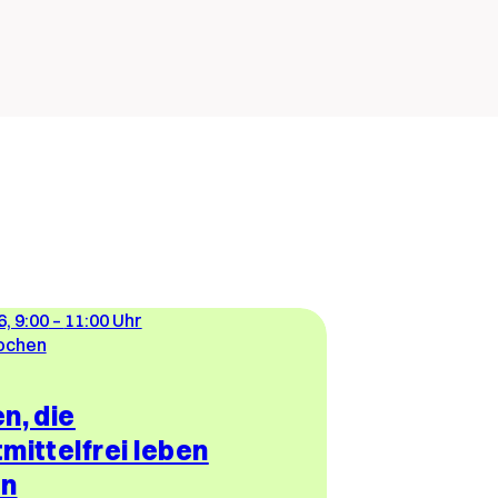
6, 9:00
–
11:00 Uhr
Wochen
n, die
mittelfrei leben
en