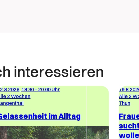
ch interessieren
2.8.2026, 18:30
–
20:00 Uhr
19.8.202
lle 2 Wochen
Alle 2 
angenthal
Thun
Gelassenheit im Alltag
Fraue
sucht
woll