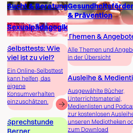
Sucht & Beratung
Gesundheitsförde
& Prävention
Sexualpädagogik
Themen & Angebot
Selbsttests: Wie
Alle Themen und Angeb
viel ist zu viel?
in der Übersicht
Ein Online-Selbsttest
Ausleihe & Medient
kann helfen, das
eigene
Ausgewählte Bücher,
Konsumverhalten
Unterrichtsmaterial,
einzuschätzen.
Medienlisten und Podca
zur kostenlosen Ausleihe
Sprechstunde
unseren Mediotheken o
zum Download
Berner