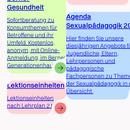
Gesundheit
Agenda
Sofortberatung zu
Sexualpädagogik 2
Konsumthemen für
Betroffene und ihr
Hier finden Sie unsere
Umfeld. Kostenlos,
diesjährigen Angebote f
anonym, mit Online-
Jugendliche, Eltern,
Anmeldung, im Berner
Lehrpersonen und
Generationenhaus.
pädagogische
Fachpersonen zu Them
der Sexualpädagogik in 
Lektionseinheiten
Übersicht.
Lektionseinheiten
nach Lehrplan 21