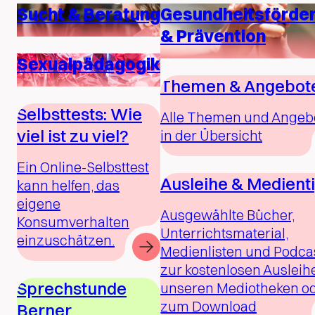
Sucht & Beratung
Gesundheitsförde
& Prävention
Sexualpädagogik
Themen & Angebot
Selbsttests: Wie
Alle Themen und Angeb
viel ist zu viel?
in der Übersicht
Ein Online-Selbsttest
Ausleihe & Medient
kann helfen, das
eigene
Ausgewählte Bücher,
Konsumverhalten
Unterrichtsmaterial,
einzuschätzen.
Medienlisten und Podca
zur kostenlosen Ausleihe
Sprechstunde
unseren Mediotheken o
zum Download
Berner