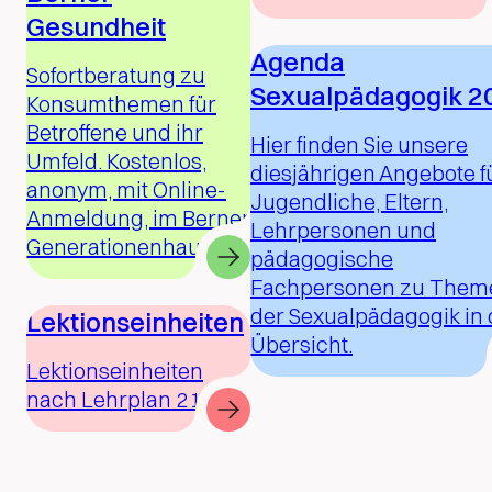
Gesundheit
Agenda
Sofortberatung zu
Sexualpädagogik 2
Konsumthemen für
Betroffene und ihr
Hier finden Sie unsere
Umfeld. Kostenlos,
diesjährigen Angebote f
anonym, mit Online-
Jugendliche, Eltern,
Anmeldung, im Berner
Lehrpersonen und
Generationenhaus.
pädagogische
Fachpersonen zu Them
der Sexualpädagogik in 
Lektionseinheiten
Übersicht.
Lektionseinheiten
nach Lehrplan 21