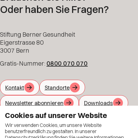
Oder haben Sie Fragen?
Stiftung Berner Gesundheit
Eigerstrasse 80
3007 Bern
Gratis-Nummer:
0800 070 070
Kontakt
Standorte
Newsletter abonnieren
Downloads
Cookies auf unserer Website
Jobs
Material bestellen
Wir verwenden Cookies, um unsere Website
Allgemeine Geschäftsbedingungen
benutzerfreundlich zu gestalten. In unserer
Datenschutzerklärung
finden Sie weitere Informationen