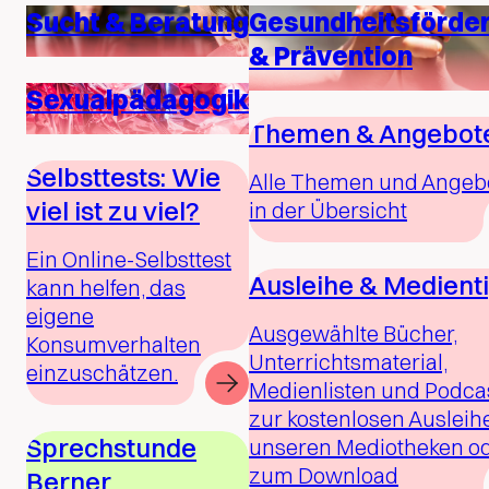
Sucht & Beratung
Gesundheitsförde
& Prävention
Sexualpädagogik
Themen & Angebot
Selbsttests: Wie
Alle Themen und Angeb
viel ist zu viel?
in der Übersicht
Ein Online-Selbsttest
Ausleihe & Medient
kann helfen, das
eigene
Ausgewählte Bücher,
Konsumverhalten
Unterrichtsmaterial,
einzuschätzen.
Medienlisten und Podca
zur kostenlosen Ausleihe
Sprechstunde
unseren Mediotheken o
zum Download
Berner