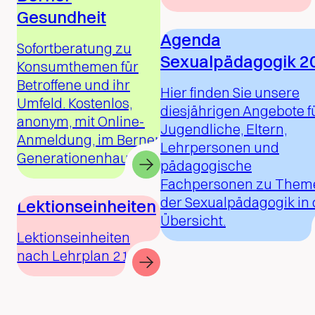
Gesundheit
Agenda
Sofortberatung zu
Sexualpädagogik 2
Konsumthemen für
Betroffene und ihr
Hier finden Sie unsere
Umfeld. Kostenlos,
diesjährigen Angebote f
anonym, mit Online-
Jugendliche, Eltern,
Anmeldung, im Berner
Lehrpersonen und
Generationenhaus.
pädagogische
Fachpersonen zu Them
der Sexualpädagogik in 
Lektionseinheiten
Übersicht.
Lektionseinheiten
nach Lehrplan 21